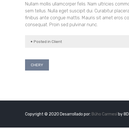
Nullam mollis ullamcorper felis. Nam ultricies co
sem tellus. Nulla eget suscipit dui. Curabitur placer
finibus ante congue mattis. Mauris sit amet eros 
consequat. Proin sed pulvinar nunc.
Posted in
Client
Navegación
CHERY
de
entradas
Copyright © 2020 Desarrollado por:
Búho Carmesí
by 8