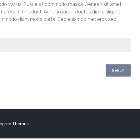
mmodo varius. Fusce at commodo massa. Aenean sit amet
at pretium tincidunt. Aenean iaculis luctus diam, aliquet
commodo diam mollis porta. Sed euismod nec eros sed
GEELY
Degree Themes