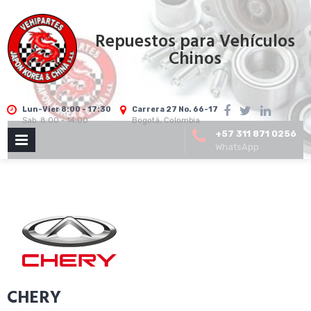
Skip
to
Repuestos para Vehículos
content
Chinos
Lun-Vier 8:00 - 17:30
Carrera 27 No. 66-17
Sab. 8:00 - 14:00
Bogotá, Colombia
+57 311 871 0256
PRIMARY
WhatsApp
MENU
CHERY