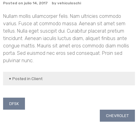
Posted on
julio 14, 2017
by
vehiculoschi
Nullam mollis ullamcorper felis. Nam ultricies commodo
varius. Fusce at commodo massa. Aenean sit amet sem
tellus. Nulla eget suscipit dui. Curabitur placerat pretium
tincidunt. Aenean iaculis luctus diam, aliquet finibus ante
congue mattis. Mauris sit amet eros commodo diam mollis
porta. Sed euismod nec eros sed consequat. Proin sed
pulvinar nunc.
Posted in
Client
Navegación
DFSK
de
CHEVROLET
entradas